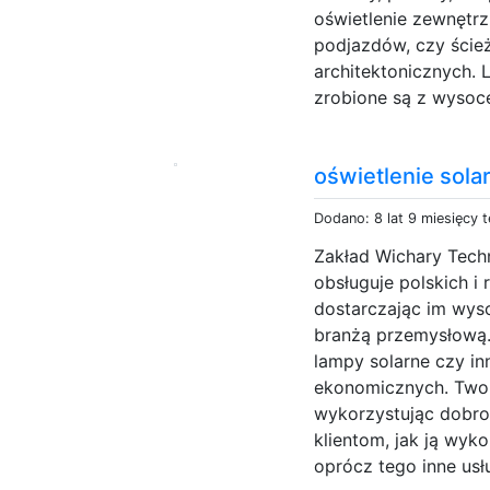
oświetlenie zewnętr
podjazdów, czy ścież
architektonicznych. 
zrobione są z wysoce
oświetlenie sola
Dodano: 8 lat 9 miesięcy 
Zakład Wichary Techni
obsługuje polskich i
dostarczając im wyso
branżą przemysłową.
lampy solarne czy in
ekonomicznych. Twor
wykorzystując dobro
klientom, jak ją wy
oprócz tego inne usł