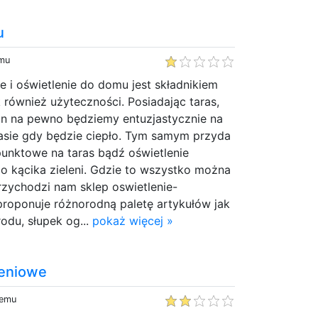
u
emu
 i oświetlenie do domu jest składnikiem
również użyteczności. Posiadając taras,
on na pewno będziemy entuzjastycznie na
sie gdy będzie ciepło. Tym samym przyda
punktowe na taras bądź oświetlenie
 kącika zieleni. Gdzie to wszystko można
rzychodzi nam sklep oswietlenie-
proponuje różnorodną paletę artykułów jak
odu, słupek og...
pokaż więcej »
leniowe
temu