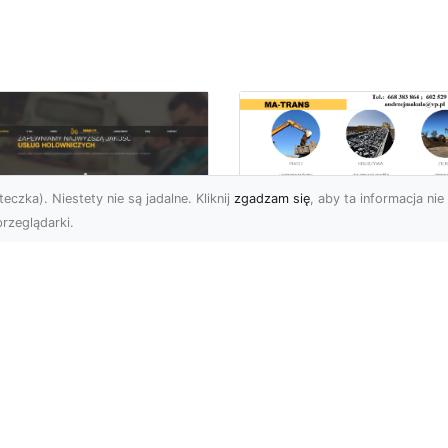
eczka). Niestety nie są jadalne. Kliknij
zgadzam się
, aby ta informacja nie 
rzeglądarki.
Przygotowanie
Terenów pod
U XMar – Zawsze
Inwestycje –
towi, aby Ci Pomóc
Kompleksowe Usług
 Drodze
Ziemne od MA-
TRANS
 XMar – Profesjonalizm
Pewność w Każdej
Dlaczego Przygotowani
uacji Drogowej Każdy
Terenu Jest Kluczowe w
rowca może spotkać się