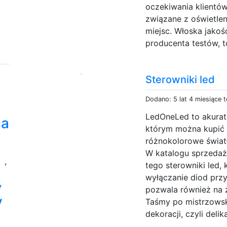
oczekiwania klientó
związane z oświetlen
miejsc. Włoska jakoś
producenta testów, to
Sterowniki led
Dodano: 5 lat 4 miesiące 
LedOneLed to akurat
ca
którym można kupić 
różnokolorowe świat
W katalogu sprzeda
e
,
tego sterowniki led,
wyłączanie diod przy
y
pozwala również na 
y
Taśmy po mistrzows
dekoracji, czyli deli