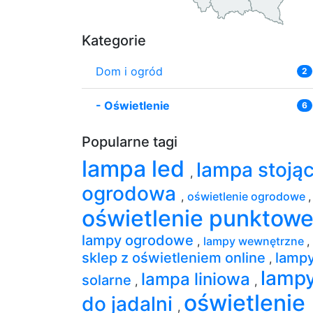
Kategorie
Dom i ogród
2
-
Oświetlenie
6
Popularne tagi
lampa led
lampa stoją
,
ogrodowa
,
oświetlenie ogrodowe
,
oświetlenie punktow
lampy ogrodowe
,
lampy wewnętrzne
,
sklep z oświetleniem online
lamp
,
lamp
lampa liniowa
solarne
,
,
oświetlenie
do jadalni
,