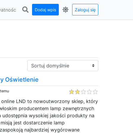
watnośc
Dodaj wpis
Zaloguj się
Sortuj:
y Oświetlenie
 temu
m online LND to nowoutworzony sklep, który
 włoskim producentem lamp zewnętrznych
a udostępnia wysokiej jakości produkty na
 misją jest dostarczenie lamp
 zaspokoją najbardziej wygórowane