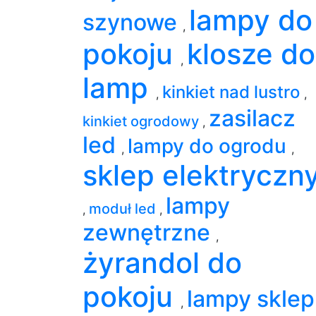
lampy do
szynowe
,
pokoju
klosze do
,
lamp
kinkiet nad lustro
,
,
zasilacz
kinkiet ogrodowy
,
led
lampy do ogrodu
,
,
sklep elektryczn
lampy
moduł led
,
,
zewnętrzne
,
żyrandol do
pokoju
lampy sklep
,