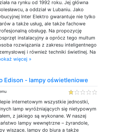
iała na rynku od 1992 roku. Jej główna
 Bolesławcu, a oddział w Lubaniu. Jako
bucyjnej Inter Elektro gwarantuje nie tylko
arów a także usług, ale także fachowe
rofesjonalną obsługę. Na propozycję
osprzęt instalacyjny a oprócz tego multum
 osoba rozwiązania z zakresu inteligentnego
emysłowej i również techniki świetlnej. Na
pokaż więcej »
o Edison - lampy oświetleniowe
temu
epie internetowym wszystkie jednostki,
alnych lamp wyróżniających się nietypowym
ałem, z jakiego są wykonane. W naszej
Państwo lampy wewnętrzne – żyrandole,
mpy wiszące, lampy do biura a także