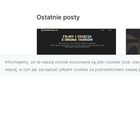
Ostatnie posty
Informujemy, że na naszej stronie stosowane są pliki cookies (tzw. ciast
więcej, w tym jak zarządzać plikami cookies za pośrednictwem swojej p
Zdjęcia dronem
FH
Tarnów – jak
Go
technologia zmienia
na
nasze spojrzenie na
świat
FHU
i 
W ostatnich latach
Syt
fotografia dronowa stała
kie
się jednym z