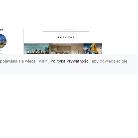
pojawiała się więcej. Kliknij
Polityka Prywatności
, aby dowiedzieć się
Ile rolek tapety trzeba
kupić, by
i
wytapetować pokój?
To pytanie z całą
pewnością zdaje sobie w
e
tej chwili wielu Polaków. Są
to te osoby, które rozejrz...