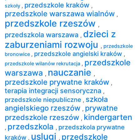
przedszkole kraków
szkoły
,
,
przedszkole warszawa wialnów
,
przedszkole rzeszów
,
dzieci z
przedszkola warszawa
,
zaburzeniami rozwoju
,
przedszkole
przedszkole angielski kraków
bronowice
,
,
przedszkole
przedszkole wilanów rekrutacja
,
nauczanie
warszawa
,
,
przedszkole prywatne kraków
,
terapia integracji sensoryczna
,
szkoła
przedszkole niepubliczne
,
angielskiego rzeszów
prywatne
,
kindergarten
przedszkole rzeszów
,
przedszkola
przedszkola prywatne
,
,
uslugi
przedszkole
kraków
,
,