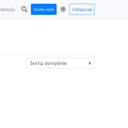
watnośc
Dodaj wpis
Zaloguj się
Sortuj: