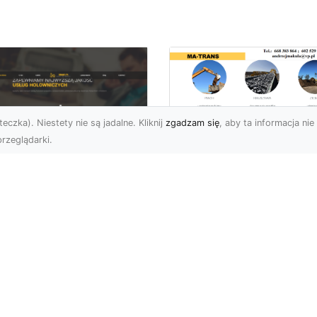
eczka). Niestety nie są jadalne. Kliknij
zgadzam się
, aby ta informacja nie 
rzeglądarki.
Przygotowanie
Terenów pod
U XMar – Zawsze
Inwestycje –
towi, aby Ci Pomóc
Kompleksowe Usług
 Drodze
Ziemne od MA-
TRANS
 XMar – Profesjonalizm
Pewność w Każdej
Dlaczego Przygotowani
uacji Drogowej Każdy
Terenu Jest Kluczowe w
rowca może spotkać się
Inwestycjach Budowlany
.