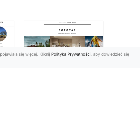
pojawiała się więcej. Kliknij
Polityka Prywatności
, aby dowiedzieć się
Ile rolek tapety trzeba
kupić, by
i
wytapetować pokój?
To pytanie z całą
pewnością zdaje sobie w
e
tej chwili wielu Polaków. Są
to te osoby, które rozejrz...
ch?