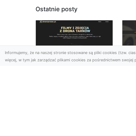
Ostatnie posty
Informujemy, że na naszej stronie stosowane są pliki cookies (tzw. ciast
więcej, w tym jak zarządzać plikami cookies za pośrednictwem swojej p
Zdjęcia dronem
FH
Tarnów – jak
Go
technologia zmienia
na
nasze spojrzenie na
świat
FHU
i 
W ostatnich latach
Syt
fotografia dronowa stała
kie
się jednym z
z ..
najpopularniejszych