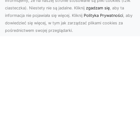
Informujemy, że na naszej stronie stosowane są pliki cookies (tzw.
ciasteczka). Niestety nie są jadalne. Kliknij
zgadzam się
, aby ta
informacja nie pojawiała się więcej. Kliknij
Polityka Prywatności
, aby
dowiedzieć się więcej, w tym jak zarządzać plikami cookies za
pośrednictwem swojej przeglądarki.
Zdjęcia dronem Tarnów – jak
technologia zmienia nasze spojrzenie
na świat
W ostatnich latach fotografia dronowa stała się
jednym z najpopularniejszych narzędzi
wykorzystywa...