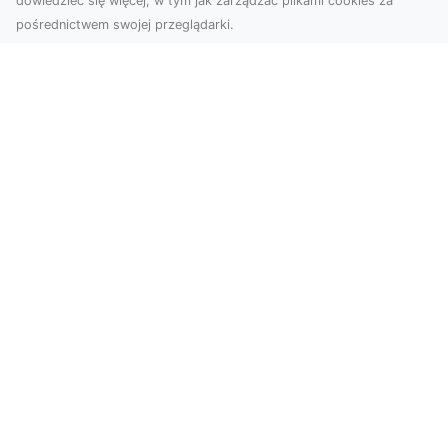
dowiedzieć się więcej, w tym jak zarządzać plikami cookies za
pośrednictwem swojej przeglądarki.
Zdjęcia dronem Tarnów – jak
technologia zmienia nasze spojrzenie
na świat
W ostatnich latach fotografia dronowa stała się
jednym z najpopularniejszych narzędzi
wykorzystywa...