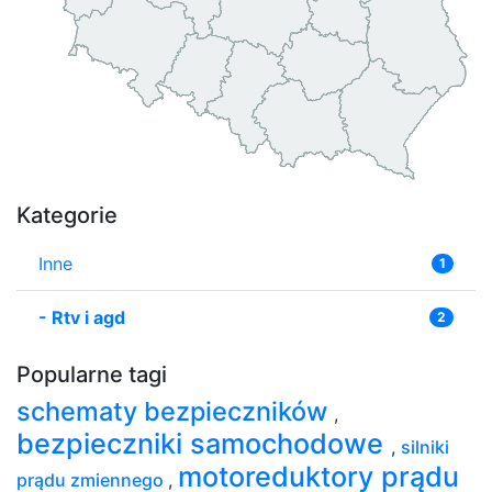
Kategorie
Inne
1
-
Rtv i agd
2
Popularne tagi
schematy bezpieczników
,
bezpieczniki samochodowe
,
silniki
motoreduktory prądu
prądu zmiennego
,