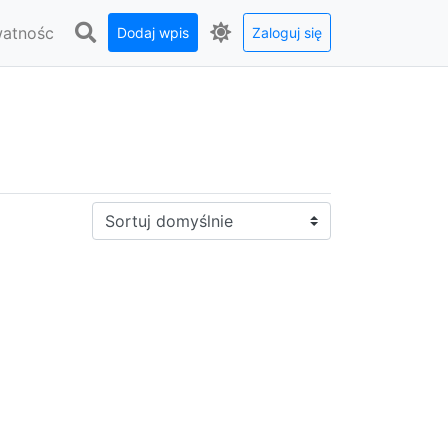
watnośc
Dodaj wpis
Zaloguj się
Sortuj: