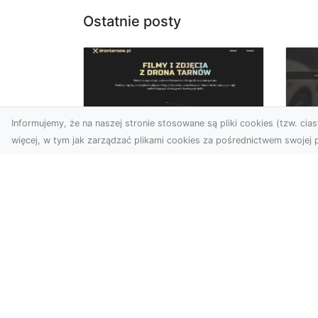
Ostatnie posty
Informujemy, że na naszej stronie stosowane są pliki cookies (tzw. ciast
więcej, w tym jak zarządzać plikami cookies za pośrednictwem swojej p
Zdjęcia dronem
FH
Tarnów – jak
Go
technologia zmienia
na
nasze spojrzenie na
świat
FHU
i 
W ostatnich latach
Syt
fotografia dronowa stała
kie
się jednym z
z ..
najpopularniejszych