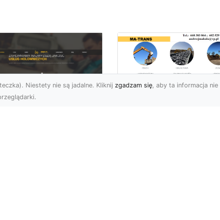
eczka). Niestety nie są jadalne. Kliknij
zgadzam się
, aby ta informacja nie 
rzeglądarki.
Przygotowanie
Terenów pod
U XMar – Zawsze
Inwestycje –
towi, aby Ci Pomóc
Kompleksowe Usług
 Drodze
Ziemne od MA-
TRANS
 XMar – Profesjonalizm
Pewność w Każdej
Dlaczego Przygotowani
uacji Drogowej Każdy
Terenu Jest Kluczowe w
rowca może spotkać się
Inwestycjach Budowlany
.