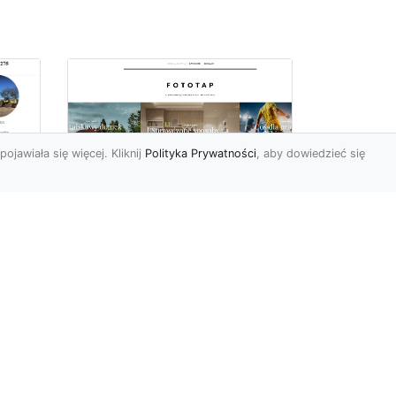
pojawiała się więcej. Kliknij
Polityka Prywatności
, aby dowiedzieć się
Ile rolek tapety trzeba
kupić, by
i
wytapetować pokój?
To pytanie z całą
pewnością zdaje sobie w
e
tej chwili wielu Polaków. Są
to te osoby, które rozejrz...
ch?