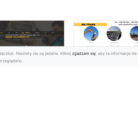
eczka). Niestety nie są jadalne. Kliknij
zgadzam się
, aby ta informacja nie 
rzeglądarki.
Przygotowanie
Terenów pod
U XMar – Zawsze
Inwestycje –
towi, aby Ci Pomóc
Kompleksowe Usług
 Drodze
Ziemne od MA-
TRANS
 XMar – Profesjonalizm
Pewność w Każdej
Dlaczego Przygotowani
uacji Drogowej Każdy
Terenu Jest Kluczowe w
rowca może spotkać się
Inwestycjach Budowlany
.