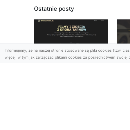
Ostatnie posty
Informujemy, że na naszej stronie stosowane są pliki cookies (tzw. ciast
więcej, w tym jak zarządzać plikami cookies za pośrednictwem swojej p
Zdjęcia dronem
FH
Tarnów – jak
Go
technologia zmienia
na
nasze spojrzenie na
świat
FHU
i 
W ostatnich latach
Syt
fotografia dronowa stała
kie
się jednym z
z ..
najpopularniejszych