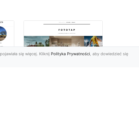
pojawiała się więcej. Kliknij
Polityka Prywatności
, aby dowiedzieć się
Ile rolek tapety trzeba
kupić, by
i
wytapetować pokój?
To pytanie z całą
pewnością zdaje sobie w
e
tej chwili wielu Polaków. Są
to te osoby, które rozejrz...
ch?