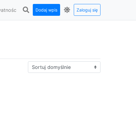
watnośc
Dodaj wpis
Zaloguj się
Sortuj: