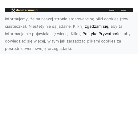
Informujemy, że na naszej stronie stosowane są pliki cookies (tzw.
ciasteczka). Niestety nie są jadalne. Kliknij
zgadzam się
, aby ta
informacja nie pojawiała się więcej. Kliknij
Polityka Prywatności
, aby
dowiedzieć się więcej, w tym jak zarządzać plikami cookies za
pośrednictwem swojej przeglądarki.
Zdjęcia dronem Tarnów – jak
technologia zmienia nasze spojrzenie
na świat
W ostatnich latach fotografia dronowa stała się
jednym z najpopularniejszych narzędzi
wykorzystywa...