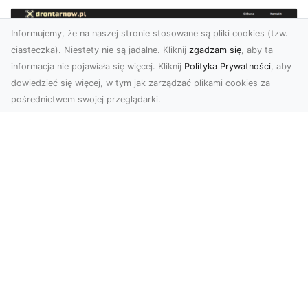
Informujemy, że na naszej stronie stosowane są pliki cookies (tzw.
ciasteczka). Niestety nie są jadalne. Kliknij
zgadzam się
, aby ta
informacja nie pojawiała się więcej. Kliknij
Polityka Prywatności
, aby
dowiedzieć się więcej, w tym jak zarządzać plikami cookies za
pośrednictwem swojej przeglądarki.
Zdjęcia dronem Tarnów – jak
technologia zmienia nasze spojrzenie
na świat
W ostatnich latach fotografia dronowa stała się
jednym z najpopularniejszych narzędzi
wykorzystywa...