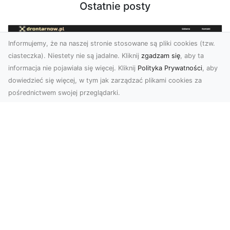
Ostatnie posty
Informujemy, że na naszej stronie stosowane są pliki cookies (tzw.
ciasteczka). Niestety nie są jadalne. Kliknij
zgadzam się
, aby ta
informacja nie pojawiała się więcej. Kliknij
Polityka Prywatności
, aby
dowiedzieć się więcej, w tym jak zarządzać plikami cookies za
pośrednictwem swojej przeglądarki.
Zdjęcia dronem Tarnów – jak
technologia zmienia nasze spojrzenie
na świat
W ostatnich latach fotografia dronowa stała się
jednym z najpopularniejszych narzędzi
wykorzystywa...