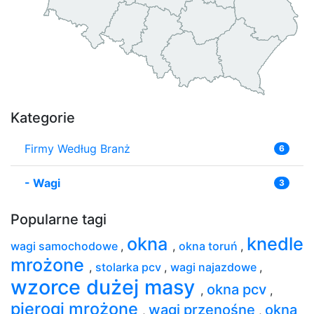
Kategorie
Firmy Według Branż
6
-
Wagi
3
Popularne tagi
okna
knedle
wagi samochodowe
,
,
okna toruń
,
mrożone
,
stolarka pcv
,
wagi najazdowe
,
wzorce dużej masy
okna pcv
,
,
pierogi mrożone
wagi przenośne
okna
,
,