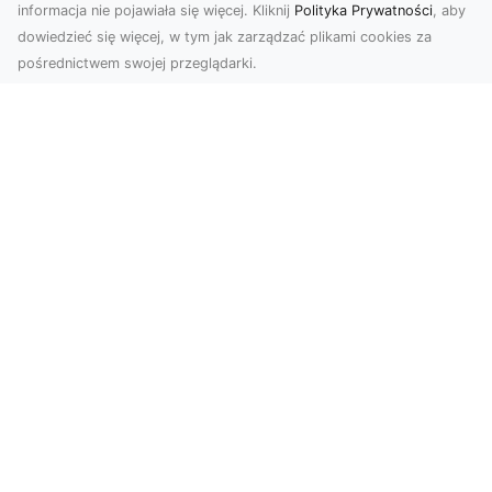
informacja nie pojawiała się więcej. Kliknij
Polityka Prywatności
, aby
dowiedzieć się więcej, w tym jak zarządzać plikami cookies za
pośrednictwem swojej przeglądarki.
Zdjęcia dronem Tarnów – jak
technologia zmienia nasze spojrzenie
na świat
W ostatnich latach fotografia dronowa stała się
jednym z najpopularniejszych narzędzi
wykorzystywa...