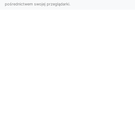
pośrednictwem swojej przeglądarki.
Zdjęcia dronem Tarnów – jak
technologia zmienia nasze spojrzenie
na świat
W ostatnich latach fotografia dronowa stała się
jednym z najpopularniejszych narzędzi
wykorzystywa...