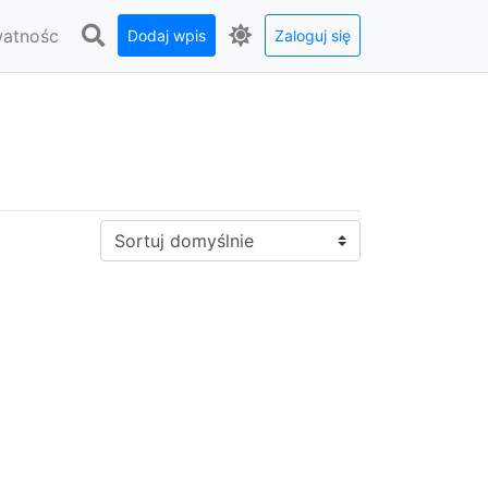
watnośc
Dodaj wpis
Zaloguj się
Sortuj: