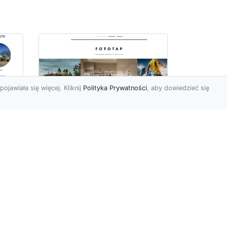
pojawiała się więcej. Kliknij
Polityka Prywatności
, aby dowiedzieć się
Ile rolek tapety trzeba
kupić, by
i
wytapetować pokój?
To pytanie z całą
pewnością zdaje sobie w
e
tej chwili wielu Polaków. Są
to te osoby, które rozejrz...
ch?