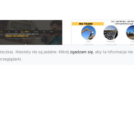
eczka). Niestety nie są jadalne. Kliknij
zgadzam się
, aby ta informacja nie 
rzeglądarki.
Przygotowanie
Terenów pod
U XMar – Zawsze
Inwestycje –
towi, aby Ci Pomóc
Kompleksowe Usług
 Drodze
Ziemne od MA-
TRANS
 XMar – Profesjonalizm
Pewność w Każdej
Dlaczego Przygotowani
uacji Drogowej Każdy
Terenu Jest Kluczowe w
rowca może spotkać się
Inwestycjach Budowlany
.