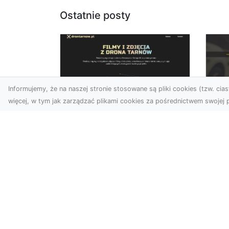
Ostatnie posty
Informujemy, że na naszej stronie stosowane są pliki cookies (tzw. ciast
więcej, w tym jak zarządzać plikami cookies za pośrednictwem swojej p
Zdjęcia dronem
FH
Tarnów – jak
Go
technologia zmienia
na
nasze spojrzenie na
świat
FHU
i 
W ostatnich latach
Syt
fotografia dronowa stała
kie
się jednym z
z ..
najpopularniejszych