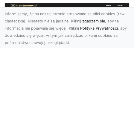
Informujemy, że na naszej stronie stosowane są pliki cookies (tzw.
ciasteczka). Niestety nie są jadalne. Kliknij
zgadzam się
, aby ta
informacja nie pojawiała się więcej. Kliknij
Polityka Prywatności
, aby
dowiedzieć się więcej, w tym jak zarządzać plikami cookies za
pośrednictwem swojej przeglądarki.
Zdjęcia dronem Tarnów – jak
technologia zmienia nasze spojrzenie
na świat
W ostatnich latach fotografia dronowa stała się
jednym z najpopularniejszych narzędzi
wykorzystywa...