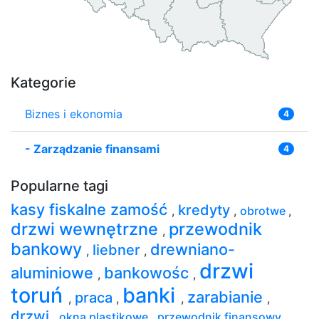
Kategorie
Biznes i ekonomia
4
-
Zarządzanie finansami
4
Popularne tagi
kasy fiskalne zamość
kredyty
,
,
obrotwe
,
drzwi wewnętrzne
przewodnik
,
bankowy
drewniano-
liebner
,
,
drzwi
aluminiowe
bankowośc
,
,
toruń
banki
zarabianie
praca
,
,
,
,
drzwi
,
okna plastikowe
,
przewodnik finansowy
,