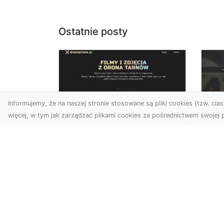
Ostatnie posty
Informujemy, że na naszej stronie stosowane są pliki cookies (tzw. ciast
więcej, w tym jak zarządzać plikami cookies za pośrednictwem swojej p
Zdjęcia dronem
FH
Tarnów – jak
Go
technologia zmienia
na
nasze spojrzenie na
świat
FHU
i 
W ostatnich latach
Syt
fotografia dronowa stała