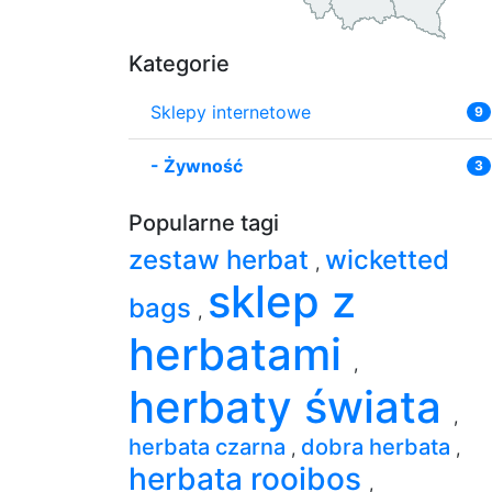
Kategorie
Sklepy internetowe
9
-
Żywność
3
Popularne tagi
zestaw herbat
wicketted
,
sklep z
bags
,
herbatami
,
herbaty świata
,
herbata czarna
dobra herbata
,
,
herbata rooibos
,