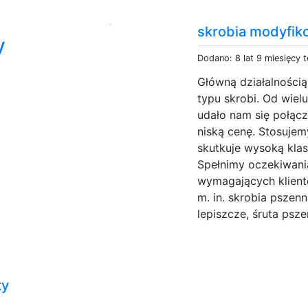
skrobia modyfik
y
Dodano: 8 lat 9 miesięcy 
Główną działalnością
typu skrobi. Od wiel
udało nam się połąc
niską cenę. Stosuje
skutkuje wysoką kl
Spełnimy oczekiwani
wymagających klient
m. in. skrobia pszen
lepiszcze, śruta psze
ty