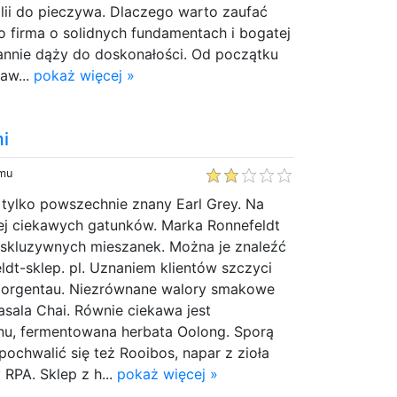
olii do pieczywa. Dlaczego warto zaufać
o firma o solidnych fundamentach i bogatej
stannie dąży do doskonałości. Od początku
taw...
pokaż więcej »
mi
emu
 tylko powszechnie znany Earl Grey. Na
cej ciekawych gatunków. Marka Ronnefeldt
kskluzywnych mieszanek. Można je znaleźć
dt-sklep. pl. Uznaniem klientów szczyci
 Morgentau. Niezrównane walory smakowe
sala Chai. Równie ciekawa jest
u, fermentowana herbata Oolong. Sporą
ochwalić się też Rooibos, napar z zioła
 RPA. Sklep z h...
pokaż więcej »