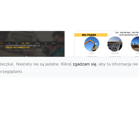
eczka). Niestety nie są jadalne. Kliknij
zgadzam się
, aby ta informacja nie 
rzeglądarki.
Przygotowanie
Terenów pod
U XMar – Zawsze
Inwestycje –
towi, aby Ci Pomóc
Kompleksowe Usług
 Drodze
Ziemne od MA-
TRANS
 XMar – Profesjonalizm
Pewność w Każdej
Dlaczego Przygotowani
uacji Drogowej Każdy
Terenu Jest Kluczowe w