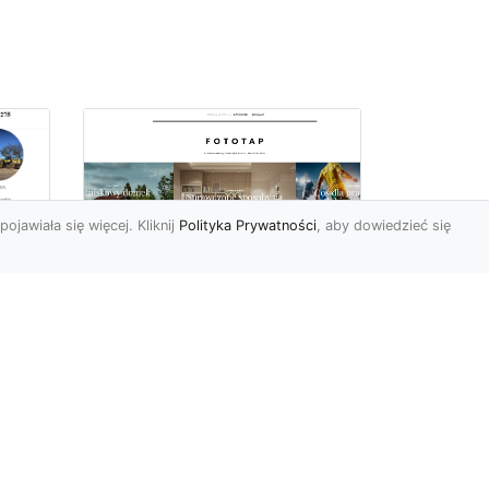
pojawiała się więcej. Kliknij
Polityka Prywatności
, aby dowiedzieć się
Ile rolek tapety trzeba
kupić, by
i
wytapetować pokój?
To pytanie z całą
pewnością zdaje sobie w
e
tej chwili wielu Polaków. Są