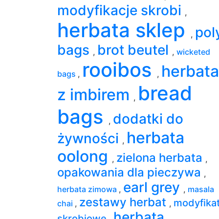
modyfikacje skrobi
,
herbata sklep
pol
,
bags
brot beutel
,
,
wicketed
rooibos
herbata
bags
,
,
bread
z imbirem
,
bags
dodatki do
,
herbata
żywności
,
oolong
zielona herbata
,
,
opakowania dla pieczywa
,
earl grey
herbata zimowa
,
,
masala
zestawy herbat
modyfika
chai
,
,
herbata
skrobiowe
,