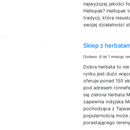
najwyższej jakości f
Hellopak? Hellopak t
tradycji, która nieu
swojej działalności s
Sklep z herbata
Dodano: 6 lat 1 miesiąc t
Dobra herbata to nie
rynku jest dużo wię
oferuje ponad 150 e
pod adresem ronnefel
się zielona herbata
zapewnia indyjska Ma
pochodząca z Tajwan
popularnością może p
porastającego tereny