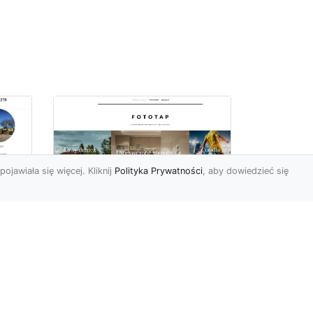
pojawiała się więcej. Kliknij
Polityka Prywatności
, aby dowiedzieć się
Ile rolek tapety trzeba
kupić, by
i
wytapetować pokój?
To pytanie z całą
pewnością zdaje sobie w