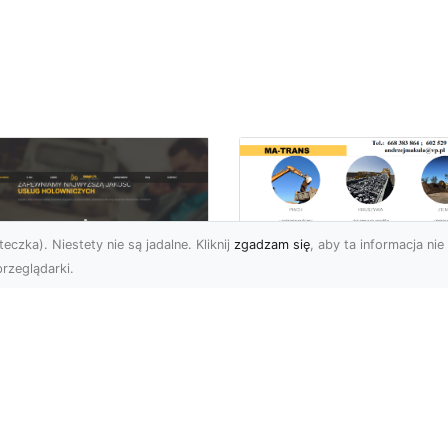
eczka). Niestety nie są jadalne. Kliknij
zgadzam się
, aby ta informacja nie 
rzeglądarki.
Przygotowanie
Terenów pod
U XMar – Zawsze
Inwestycje –
towi, aby Ci Pomóc
Kompleksowe Usług
 Drodze
Ziemne od MA-
TRANS
 XMar – Profesjonalizm
Pewność w Każdej