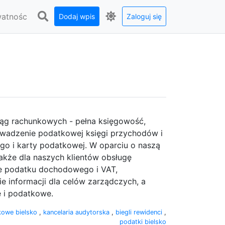
watnośc
Dodaj wpis
Zaloguj się
ąg rachunkowych - pełna księgowość,
wadzenie podatkowej księgi przychodów i
o i karty podatkowej. W oparciu o naszą
akże dla naszych klientów obsługę
ie podatku dochodowego i VAT,
 informacji dla celów zarządczych, a
e i podatkowe.
kowe bielsko
,
kancelaria audytorska
,
biegli rewidenci
,
podatki bielsko