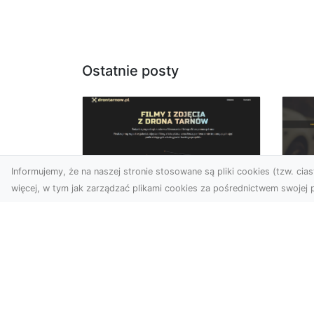
Ostatnie posty
Informujemy, że na naszej stronie stosowane są pliki cookies (tzw. ciast
więcej, w tym jak zarządzać plikami cookies za pośrednictwem swojej p
Zdjęcia dronem
FH
Tarnów – jak
Go
technologia zmienia
na
nasze spojrzenie na
świat
FHU
i 
W ostatnich latach