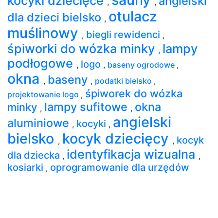
kocyki dziecięce
angielski
,
,
otulacz
dla dzieci bielsko
,
muślinowy
biegli rewidenci
,
,
śpiworki do wózka minky
lampy
,
podłogowe
logo
,
,
baseny ogrodowe
,
okna
baseny
,
,
podatki bielsko
,
śpiworek do wózka
projektowanie logo
,
lampy sufitowe
okna
minky
,
,
angielski
aluminiowe
kocyki
,
,
bielsko
kocyk dziecięcy
kocyk
,
,
identyfikacja wizualna
dla dziecka
,
,
kosiarki
oprogramowanie dla urzędów
,