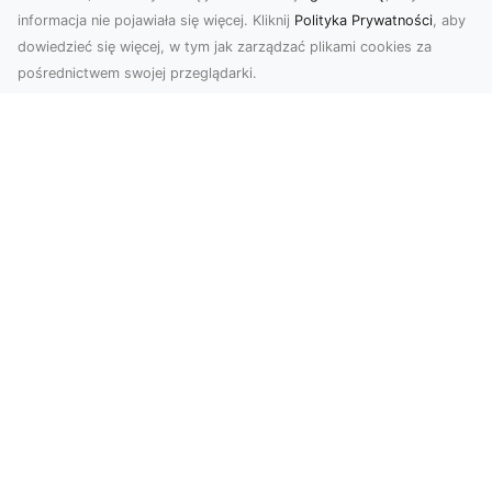
informacja nie pojawiała się więcej. Kliknij
Polityka Prywatności
, aby
dowiedzieć się więcej, w tym jak zarządzać plikami cookies za
pośrednictwem swojej przeglądarki.
Zdjęcia dronem Tarnów – jak
technologia zmienia nasze spojrzenie
na świat
W ostatnich latach fotografia dronowa stała się
jednym z najpopularniejszych narzędzi
wykorzystywa...