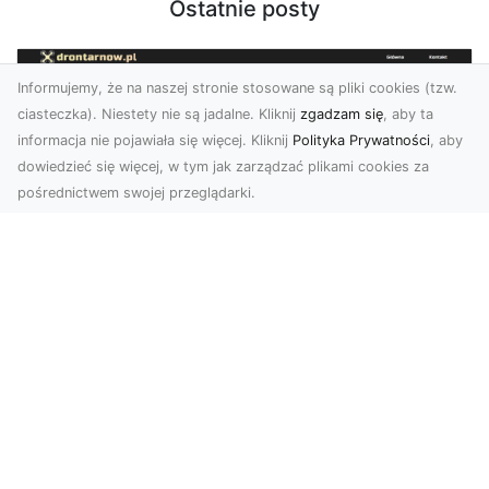
Ostatnie posty
Informujemy, że na naszej stronie stosowane są pliki cookies (tzw.
ciasteczka). Niestety nie są jadalne. Kliknij
zgadzam się
, aby ta
informacja nie pojawiała się więcej. Kliknij
Polityka Prywatności
, aby
dowiedzieć się więcej, w tym jak zarządzać plikami cookies za
pośrednictwem swojej przeglądarki.
Zdjęcia dronem Tarnów – jak
technologia zmienia nasze spojrzenie
na świat
W ostatnich latach fotografia dronowa stała się
jednym z najpopularniejszych narzędzi
wykorzystywa...