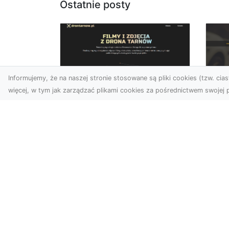
Ostatnie posty
Informujemy, że na naszej stronie stosowane są pliki cookies (tzw. ciast
więcej, w tym jak zarządzać plikami cookies za pośrednictwem swojej p
Zdjęcia dronem
FH
Tarnów – jak
Go
technologia zmienia
na
nasze spojrzenie na
świat
FHU
i 
W ostatnich latach
Syt
fotografia dronowa stała
kie
się jednym z
z ..
najpopularniejszych
narzędzi wykorzystywa...