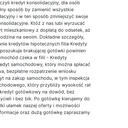
 czyli kredyt konsolidacyjny, dla osób
alny sposób by zamienić wszystkie
dacyjny i w ten sposób zmniejszyć swoje
nsolidacyjne. Któż z nas lubi wyrzucać
t mieszkaniowy z dopłatą do odsetek, aż
Rodzina na swoim. Dokładne szczegóły,
nie kredytów hipotecznych filia Kredyty
 poszukuje brakującej gotówki powinien
ochód czeka w filii - Kredyty
redyt samochodowy, który można spłacać
wa, bezpłatne rozpatrzenie wniosku
yt na zakup samochodu, w tym inspekcja
chodowego, który przybliży wysokość rat
po kredyt gotówkowy na dowód, bez
cieli i bez bik. Po gotówkę kierujemy do
ki ułamek naszej oferty i możliwości
informacje oraz dużą gotówkę zapraszamy