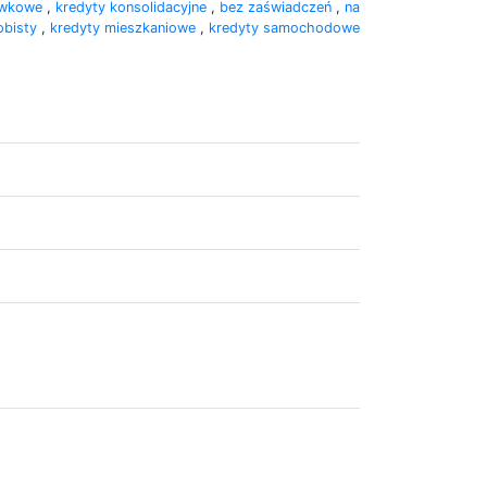
ówkowe
,
kredyty konsolidacyjne
,
bez zaświadczeń
,
na
obisty
,
kredyty mieszkaniowe
,
kredyty samochodowe