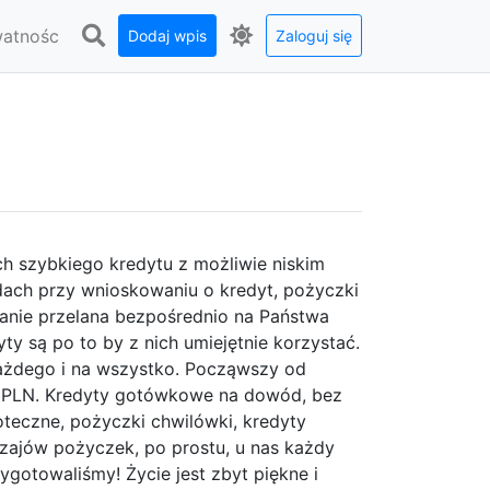
watnośc
Dodaj wpis
Zaloguj się
ch szybkiego kredytu z możliwie niskim
ach przy wnioskowaniu o kredyt, pożyczki
anie przelana bezpośrednio na Państwa
ty są po to by z nich umiejętnie korzystać.
ażdego i na wszystko. Począwszy od
 PLN. Kredyty gotówkowe na dowód, bez
oteczne, pożyczki chwilówki, kredyty
ajów pożyczek, po prostu, u nas każdy
zygotowaliśmy! Życie jest zbyt piękne i