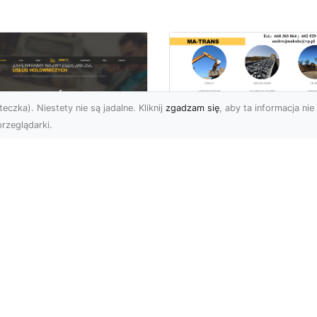
eczka). Niestety nie są jadalne. Kliknij
zgadzam się
, aby ta informacja nie 
rzeglądarki.
Przygotowanie
Terenów pod
U XMar – Zawsze
Inwestycje –
towi, aby Ci Pomóc
Kompleksowe Usług
 Drodze
Ziemne od MA-
TRANS
 XMar – Profesjonalizm
Pewność w Każdej
Dlaczego Przygotowani
uacji Drogowej Każdy
Terenu Jest Kluczowe w
rowca może spotkać się
Inwestycjach Budowlany
.
Przygotowanie terenu p