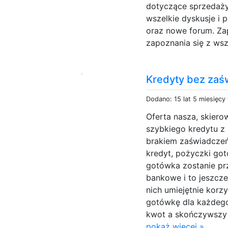
dotyczące sprzedaży
wszelkie dyskusje i 
oraz nowe forum. Za
zapoznania się z wsz
Kredyty bez zaś
Dodano: 15 lat 5 miesięcy
Oferta nasza, skier
szybkiego kredytu z
brakiem zaświadcze
kredyt, pożyczki go
gotówka zostanie pr
bankowe i to jeszcze
nich umiejętnie korz
gotówkę dla każdego
kwot a skończywszy 
pokaż więcej »