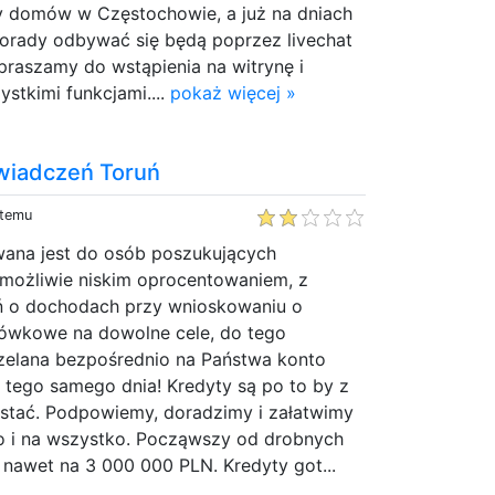
 domów w Częstochowie, a już na dniach
porady odbywać się będą poprzez livechat
praszamy do wstąpienia na witrynę i
ystkimi funkcjami....
pokaż więcej »
wiadczeń Toruń
 temu
owana jest do osób poszukujących
 możliwie niskim oprocentowaniem, z
ń o dochodach przy wnioskowaniu o
tówkowe na dowolne cele, do tego
zelana bezpośrednio na Państwa konto
 tego samego dnia! Kredyty są po to by z
ystać. Podpowiemy, doradzimy i załatwimy
 i na wszystko. Począwszy od drobnych
nawet na 3 000 000 PLN. Kredyty got...