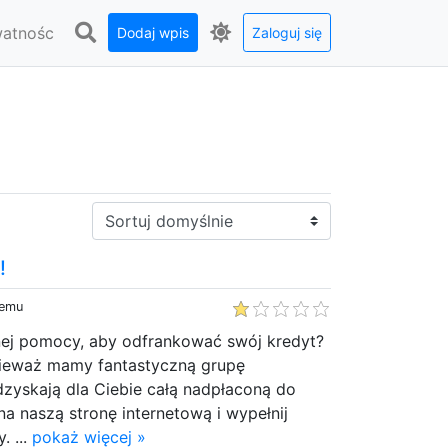
watnośc
Dodaj wpis
Zaloguj się
Sortuj:
!
temu
nej pomocy, aby odfrankować swój kredyt?
onieważ mamy fantastyczną grupę
zyskają dla Ciebie całą nadpłaconą do
a naszą stronę internetową i wypełnij
. ...
pokaż więcej »