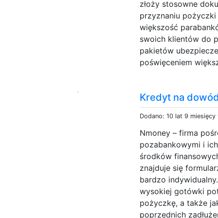
złoży stosowne dok
przyznaniu pożyczk
większość parabank
swoich klientów do 
pakietów ubezpiecze
poświęceniem większe
Kredyt na dowó
Dodano: 10 lat 9 miesięcy
Nmoney – firma pośr
pozabankowymi i ich
środków finansowych.
znajduje się formula
bardzo indywidualny.
wysokiej gotówki pot
pożyczkę, a także jak
poprzednich zadłuże