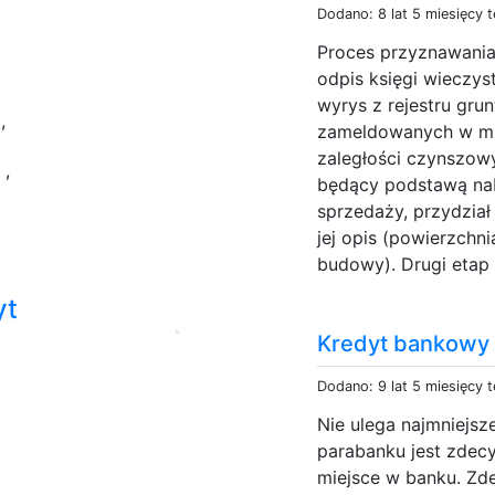
Dodano: 8 lat 5 miesięcy 
Proces przyznawania 
odpis księgi wieczyst
wyrys z rejestru gru
k
,
zameldowanych w mie
m
zaległości czynszowy
,
będący podstawą na
sprzedaży, przydział 
jej opis (powierzchn
budowy). Drugi etap 
yt
Kredyt bankowy
Dodano: 9 lat 5 miesięcy 
Nie ulega najmniejsz
parabanku jest zdecy
miejsce w banku. Zd