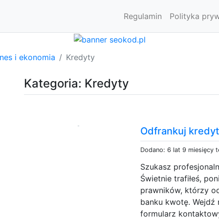
Regulamin
Polityka pry
znes i ekonomia
Kredyty
Kategoria: Kredyty
Odfrankuj kredyt
Dodano: 6 lat 9 miesięcy 
Szukasz profesjonal
Świetnie trafiłeś, p
prawników, którzy od
banku kwotę. Wejdź n
formularz kontaktowy