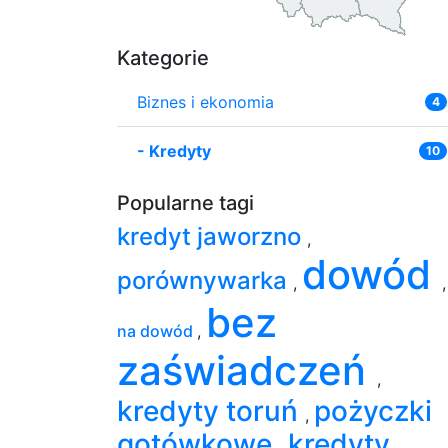
Kategorie
Biznes i ekonomia
4
-
Kredyty
10
Popularne tagi
kredyt jaworzno
,
dowód
porównywarka
,
,
bez
na dowód
,
zaświadczeń
,
kredyty toruń
pożyczki
,
gotówkowe
kredyty
,