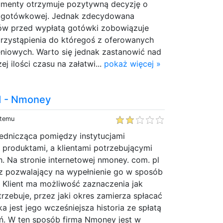
umenty otrzymuje pozytywną decyzję o
i gotówkowej. Jednak zdecydowana
ów przed wypłatą gotówki zobowiązuje
przystąpienia do któregoś z oferowanych
niowych. Warto się jednak zastanowić nad
j ilości czasu na załatwi...
pokaż więcej »
d - Nmoney
 temu
ednicząca pomiędzy instytucjami
 produktami, a klientami potrzebującymi
 Na stronie internetowej nmoney. com. pl
rz pozwalający na wypełnienie go w sposób
 Klient ma możliwość zaznaczenia jak
rzebuje, przez jaki okres zamierza spłacać
a jest jego wcześniejsza historia ze spłatą
ń. W ten sposób firma Nmoney jest w