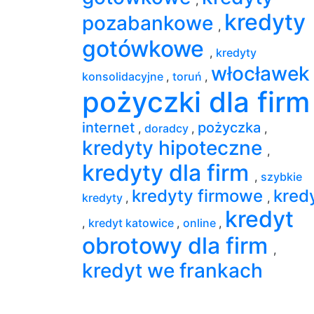
kredyty
pozabankowe
,
gotówkowe
,
kredyty
włocławe
konsolidacyjne
,
toruń
,
pożyczki dla fir
internet
pożyczka
,
doradcy
,
,
kredyty hipoteczne
,
kredyty dla firm
,
szybkie
kredyty firmowe
kred
kredyty
,
,
kredyt
,
kredyt katowice
,
online
,
obrotowy dla firm
,
kredyt we frankach