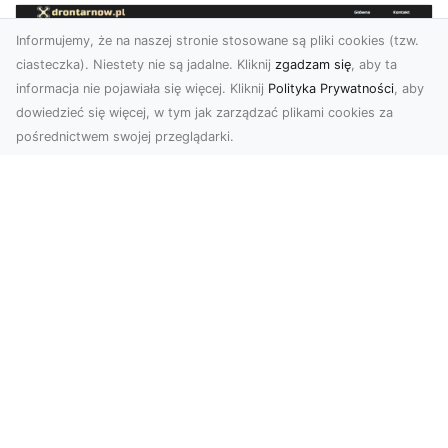
Informujemy, że na naszej stronie stosowane są pliki cookies (tzw.
ciasteczka). Niestety nie są jadalne. Kliknij
zgadzam się
, aby ta
informacja nie pojawiała się więcej. Kliknij
Polityka Prywatności
, aby
dowiedzieć się więcej, w tym jak zarządzać plikami cookies za
pośrednictwem swojej przeglądarki.
Zdjęcia dronem Tarnów – jak
technologia zmienia nasze spojrzenie
na świat
W ostatnich latach fotografia dronowa stała się
jednym z najpopularniejszych narzędzi
wykorzystywa...