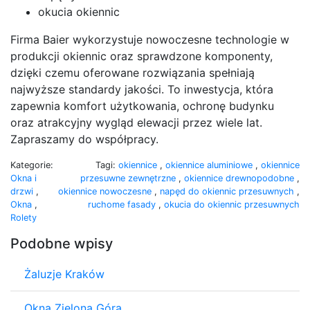
okucia okiennic
Firma Baier wykorzystuje nowoczesne technologie w
produkcji okiennic oraz sprawdzone komponenty,
dzięki czemu oferowane rozwiązania spełniają
najwyższe standardy jakości. To inwestycja, która
zapewnia komfort użytkowania, ochronę budynku
oraz atrakcyjny wygląd elewacji przez wiele lat.
Zapraszamy do współpracy.
Kategorie:
Tagi:
okiennice
,
okiennice aluminiowe
,
okiennice
Okna i
przesuwne zewnętrzne
,
okiennice drewnopodobne
,
drzwi
,
okiennice nowoczesne
,
napęd do okiennic przesuwnych
,
Okna
,
ruchome fasady
,
okucia do okiennic przesuwnych
Rolety
Podobne wpisy
Żaluzje Kraków
Okna Zielona Góra