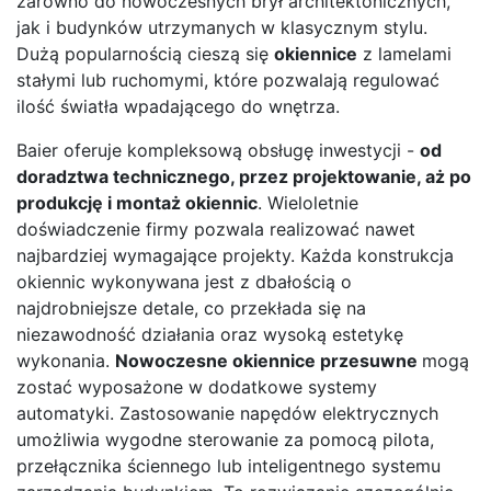
zarówno do nowoczesnych brył architektonicznych,
jak i budynków utrzymanych w klasycznym stylu.
Dużą popularnością cieszą się
okiennice
z lamelami
stałymi lub ruchomymi, które pozwalają regulować
ilość światła wpadającego do wnętrza.
Baier oferuje kompleksową obsługę inwestycji -
od
doradztwa technicznego, przez projektowanie, aż po
produkcję i montaż okiennic
. Wieloletnie
doświadczenie firmy pozwala realizować nawet
najbardziej wymagające projekty. Każda konstrukcja
okiennic wykonywana jest z dbałością o
najdrobniejsze detale, co przekłada się na
niezawodność działania oraz wysoką estetykę
wykonania.
Nowoczesne okiennice przesuwne
mogą
zostać wyposażone w dodatkowe systemy
automatyki. Zastosowanie napędów elektrycznych
umożliwia wygodne sterowanie za pomocą pilota,
przełącznika ściennego lub inteligentnego systemu