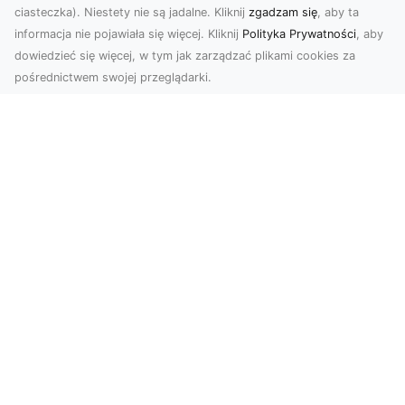
ciasteczka). Niestety nie są jadalne. Kliknij
zgadzam się
, aby ta
informacja nie pojawiała się więcej. Kliknij
Polityka Prywatności
, aby
dowiedzieć się więcej, w tym jak zarządzać plikami cookies za
pośrednictwem swojej przeglądarki.
Zdjęcia dronem Tarnów – jak
technologia zmienia nasze spojrzenie
na świat
W ostatnich latach fotografia dronowa stała się
jednym z najpopularniejszych narzędzi
wykorzystywa...