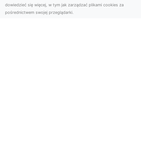
dowiedzieć się więcej, w tym jak zarządzać plikami cookies za
pośrednictwem swojej przeglądarki.
Zdjęcia dronem Tarnów – jak
technologia zmienia nasze spojrzenie
na świat
W ostatnich latach fotografia dronowa stała się
jednym z najpopularniejszych narzędzi
wykorzystywa...