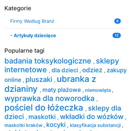
Kategorie
Firmy Według Branż
6
-
Artykuły dziecięce
12
Popularne tagi
badania toksykologiczne
sklepy
,
internetowe
odziez
dla dzieci
zakupy
,
,
,
ubranka z
pluszaki
online
,
,
dzianiny
maty plażowe
,
,
niemowlęta
,
wyprawka dla noworodka
,
pościel do łóżeczka
sklepy dla
,
dzieci
wkładki do wózków
maskotki
,
,
,
kocyki
maskotki kraków
,
,
klasyfikacja substancji
,