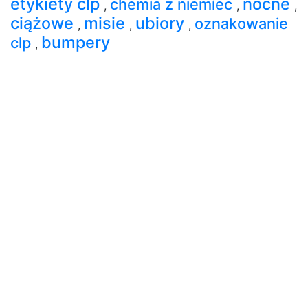
etykiety clp
nocne
chemia z niemiec
,
,
,
ciążowe
misie
ubiory
oznakowanie
,
,
,
bumpery
clp
,