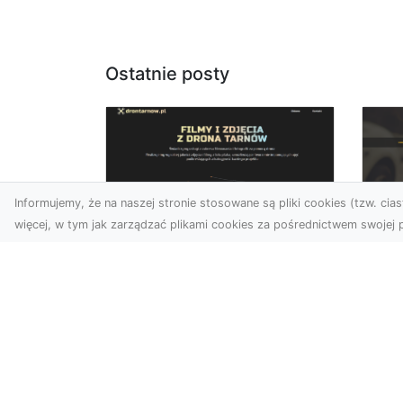
Ostatnie posty
Informujemy, że na naszej stronie stosowane są pliki cookies (tzw. ciast
więcej, w tym jak zarządzać plikami cookies za pośrednictwem swojej p
Zdjęcia dronem
FH
Tarnów – jak
Go
technologia zmienia
na
nasze spojrzenie na
świat
FHU
i 
W ostatnich latach
Syt
fotografia dronowa stała