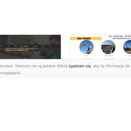
eczka). Niestety nie są jadalne. Kliknij
zgadzam się
, aby ta informacja nie 
rzeglądarki.
Przygotowanie
Terenów pod
U XMar – Zawsze
Inwestycje –
towi, aby Ci Pomóc
Kompleksowe Usług
 Drodze
Ziemne od MA-
TRANS
 XMar – Profesjonalizm
Pewność w Każdej
Dlaczego Przygotowani
uacji Drogowej Każdy