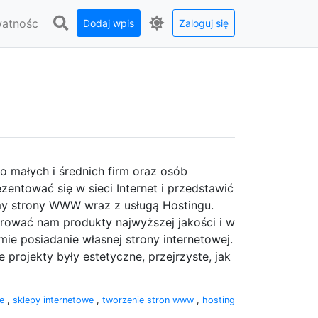
watnośc
Dodaj wpis
Zaloguj się
o małych i średnich firm oraz osób
zentować się w sieci Internet i przedstawić
my strony WWW wraz z usługą Hostingu.
erować nam produkty najwyższej jakości i w
mie posiadanie własnej strony internetowej.
projekty były estetyczne, przejrzyste, jak
we
,
sklepy internetowe
,
tworzenie stron www
,
hosting