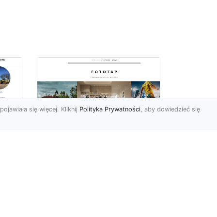
pojawiała się więcej. Kliknij
Polityka Prywatności
, aby dowiedzieć się
Ile rolek tapety trzeba
kupić, by
i
wytapetować pokój?
To pytanie z całą
pewnością zdaje sobie w
e
tej chwili wielu Polaków. Są