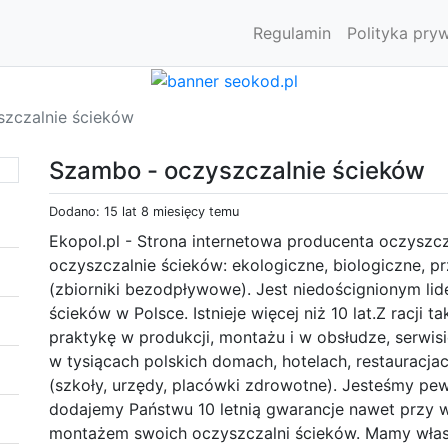
Regulamin
Polityka pry
zczalnie ścieków
Szambo - oczyszczalnie ścieków
Dodano: 15 lat 8 miesięcy temu
Ekopol.pl - Strona internetowa producenta oczyszc
oczyszczalnie ścieków: ekologiczne, biologiczne,
(zbiorniki bezodpływowe). Jest niedoścignionym l
ścieków w Polsce. Istnieje więcej niż 10 lat.Z racji
praktykę w produkcji, montażu i w obsłudze, serwis
w tysiącach polskich domach, hotelach, restauracja
(szkoły, urzędy, placówki zdrowotne). Jesteśmy pew
dodajemy Państwu 10 letnią gwarancje nawet przy wł
montażem swoich oczyszczalni ścieków. Mamy włas