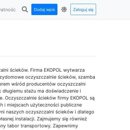
watnośc
Dodaj wpis
Zaloguj się
zalni ścieków. Firma EKOPOL wytwarza
 przydomowe oczyszczalnie ścieków, szamba
iderem wśród producentów oczyszczalni
 tak długiemu stażu ma doświadczenie i
ie. Oczyszczalnie ścieków firmy EKOPOL są
ch i miejscach użyteczności publiczne
ni naszych oczyszczalni ścieków i dlatego
asnej instalacji. Zajmujemy się również
ny tabor transportowy. Zapewnimy