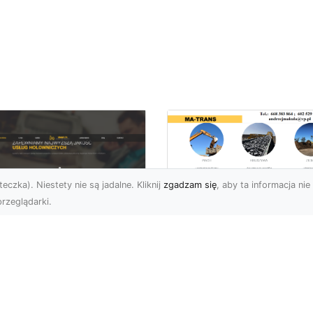
eczka). Niestety nie są jadalne. Kliknij
zgadzam się
, aby ta informacja nie 
rzeglądarki.
Przygotowanie
Terenów pod
U XMar – Zawsze
Inwestycje –
towi, aby Ci Pomóc
Kompleksowe Usług
 Drodze
Ziemne od MA-
TRANS
 XMar – Profesjonalizm