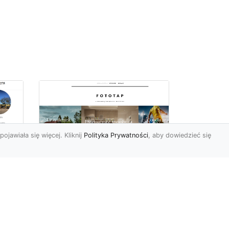
pojawiała się więcej. Kliknij
Polityka Prywatności
, aby dowiedzieć się
Ile rolek tapety trzeba
kupić, by
i
wytapetować pokój?
To pytanie z całą