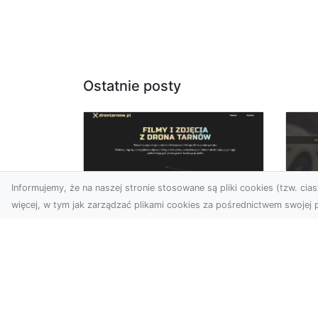
Ostatnie posty
Informujemy, że na naszej stronie stosowane są pliki cookies (tzw. ciast
więcej, w tym jak zarządzać plikami cookies za pośrednictwem swojej p
Zdjęcia dronem
FH
Tarnów – jak
Go
technologia zmienia
na
nasze spojrzenie na
świat
FHU