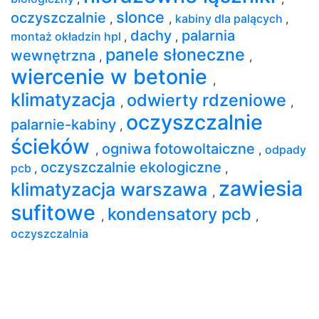
slonce
oczyszczalnie
,
,
kabiny dla palących
,
dachy
palarnia
montaż okładzin hpl
,
,
panele słoneczne
wewnętrzna
,
,
wiercenie w betonie
,
klimatyzacja
odwierty rdzeniowe
,
,
oczyszczalnie
palarnie-kabiny
,
ścieków
ogniwa fotowoltaiczne
,
,
odpady
oczyszczalnie ekologiczne
pcb
,
,
zawiesia
klimatyzacja warszawa
,
sufitowe
kondensatory pcb
,
,
oczyszczalnia