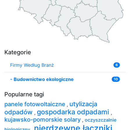
Kategorie
Firmy Według Branż
6
-
Budownictwo ekologiczne
10
Popularne tagi
utylizacja
panele fotowoltaiczne
,
gospodarka odpadami
odpadów
,
,
kujawsko-pomorskie solary
,
oczyszczalnie
nierdzewne łączniki
biologiczny
,
,