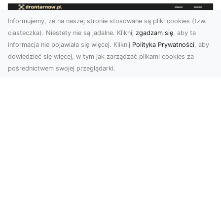
Informujemy, że na naszej stronie stosowane są pliki cookies (tzw.
ciasteczka). Niestety nie są jadalne. Kliknij
zgadzam się
, aby ta
informacja nie pojawiała się więcej. Kliknij
Polityka Prywatności
, aby
dowiedzieć się więcej, w tym jak zarządzać plikami cookies za
pośrednictwem swojej przeglądarki.
Zdjęcia dronem Tarnów – jak
technologia zmienia nasze spojrzenie
na świat
W ostatnich latach fotografia dronowa stała się
jednym z najpopularniejszych narzędzi
wykorzystywa...