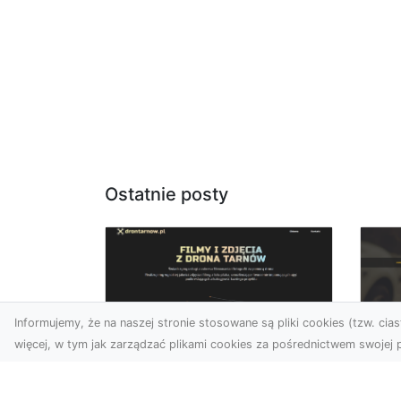
Ostatnie posty
Informujemy, że na naszej stronie stosowane są pliki cookies (tzw. ciast
więcej, w tym jak zarządzać plikami cookies za pośrednictwem swojej p
Zdjęcia dronem
FH