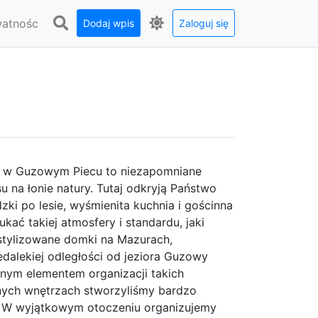
watnośc
Dodaj wpis
Zaloguj się
a w Guzowym Piecu to niezapomniane
 na łonie natury. Tutaj odkryją Państwo
ki po lesie, wyśmienita kuchnia i gościnna
ać takiej atmosfery i standardu, jaki
stylizowane domki na Mazurach,
edalekiej odległości od jeziora Guzowy
totnym elementem organizacji takich
nych wnętrzach stworzyliśmy bardzo
. W wyjątkowym otoczeniu organizujemy