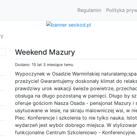
Regulamin
Polityka pry
ry
Weekend Mazury
Dodano: 15 lat 3 miesiące temu
Wypoczynek w Osadzie Warmińskiej naturalamp;sp
przeżycie! Gwarantujemy doskonały klimat do relaksu
prawdziwy urok wakacji świeże powietrze, przechadz
obsługa na długo pozostaną w pamięci. Długo by szuk
oferuje gościom Nasza Osada - pensjonat Mazury i 
usytuowane w lesie, na skraju malowniczej wsi, w ni
Piec. Konferencje i szkolenia to nie tylko nauka. Is
wydarzeń jest wybór dobrego miejsca. W stylizowa
funkcjonalne Centrum Szkoleniowo - Konferencyjne