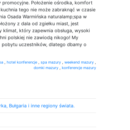
y promocyjne. Położenie ośrodka, komfort
a kuchnia tego nie może zabraknąć w czasie
nia Osada Warmińska naturalamp;spa w
żony z dala od zgiełku miast, jest
y klimat, który zapewnia obsługa, wysoki
hni polskiej nie zawiodą nikogo! My
t pobytu uczestników, dlatego dbamy o
spa
,
hotel konferencje
,
spa mazury
,
weekend mazury
,
domki mazury
,
konferencje mazury
ka, Bułgaria i inne regiony świata.