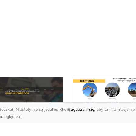
eczka). Niestety nie są jadalne. Kliknij
zgadzam się
, aby ta informacja nie 
rzeglądarki.
Przygotowanie
Terenów pod
U XMar – Zawsze