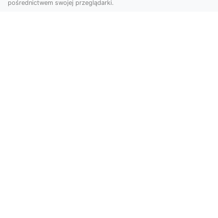
pośrednictwem swojej przeglądarki.
Zdjęcia dronem Tarnów – jak
technologia zmienia nasze spojrzenie
na świat
W ostatnich latach fotografia dronowa stała się
jednym z najpopularniejszych narzędzi
wykorzystywa...