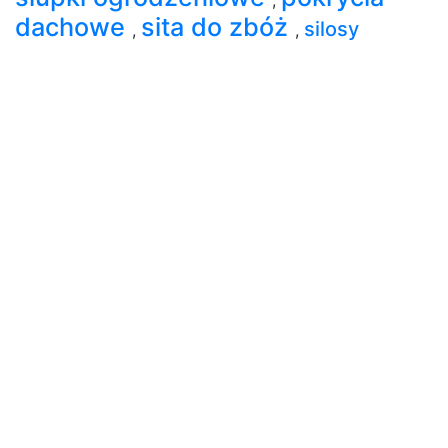
dachowe
sita do zbóż
silosy
,
,