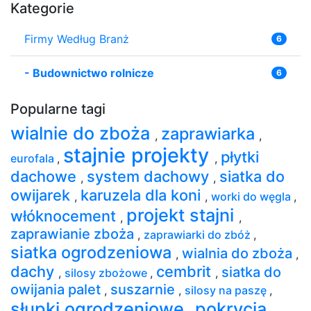
Kategorie
Firmy Według Branż
6
-
Budownictwo rolnicze
6
Popularne tagi
wialnie do zboża
zaprawiarka
,
,
stajnie projekty
płytki
eurofala
,
,
dachowe
system dachowy
siatka do
,
,
owijarek
karuzela dla koni
,
,
worki do węgla
,
projekt stajni
włóknocement
,
,
zaprawianie zboża
,
zaprawiarki do zbóż
,
siatka ogrodzeniowa
wialnia do zboża
,
,
dachy
cembrit
siatka do
,
silosy zbożowe
,
,
owijania palet
suszarnie
,
,
silosy na paszę
,
słupki ogrodzeniowe
pokrycia
,