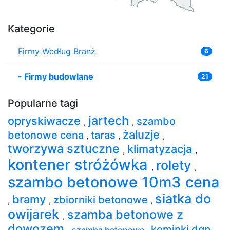
Kategorie
Firmy Według Branż
6
-
Firmy budowlane
21
Popularne tagi
jartech
opryskiwacze
szambo
,
,
żaluzje
betonowe cena
taras
,
,
,
tworzywa sztuczne
klimatyzacja
,
,
kontener stróżówka
rolety
,
,
szambo betonowe 10m3 cena
siatka do
bramy
zbiorniki betonowe
,
,
,
owijarek
szamba betonowe z
,
dowozem
kominki dgp
,
szamba betonowe
,
,