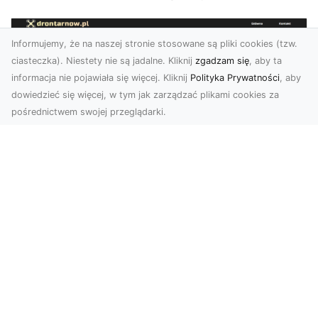
Informujemy, że na naszej stronie stosowane są pliki cookies (tzw.
ciasteczka). Niestety nie są jadalne. Kliknij
zgadzam się
, aby ta
informacja nie pojawiała się więcej. Kliknij
Polityka Prywatności
, aby
dowiedzieć się więcej, w tym jak zarządzać plikami cookies za
pośrednictwem swojej przeglądarki.
Zdjęcia dronem Tarnów – jak
technologia zmienia nasze spojrzenie
na świat
W ostatnich latach fotografia dronowa stała się
jednym z najpopularniejszych narzędzi
wykorzystywa...