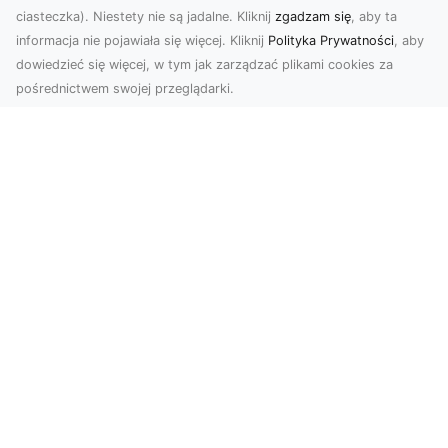
ciasteczka). Niestety nie są jadalne. Kliknij
zgadzam się
, aby ta
informacja nie pojawiała się więcej. Kliknij
Polityka Prywatności
, aby
dowiedzieć się więcej, w tym jak zarządzać plikami cookies za
pośrednictwem swojej przeglądarki.
Zdjęcia dronem Tarnów – jak
technologia zmienia nasze spojrzenie
na świat
W ostatnich latach fotografia dronowa stała się
jednym z najpopularniejszych narzędzi
wykorzystywa...