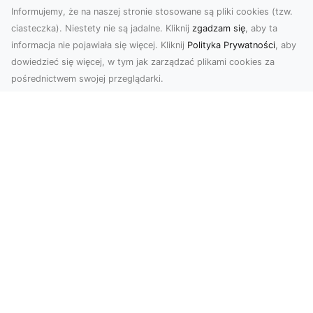
Informujemy, że na naszej stronie stosowane są pliki cookies (tzw.
ciasteczka). Niestety nie są jadalne. Kliknij
zgadzam się
, aby ta
informacja nie pojawiała się więcej. Kliknij
Polityka Prywatności
, aby
dowiedzieć się więcej, w tym jak zarządzać plikami cookies za
pośrednictwem swojej przeglądarki.
Zdjęcia dronem Tarnów – jak
technologia zmienia nasze spojrzenie
na świat
W ostatnich latach fotografia dronowa stała się
jednym z najpopularniejszych narzędzi
wykorzystywa...