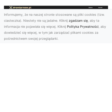
Informujemy, że na naszej stronie stosowane są pliki cookies (tzw.
ciasteczka). Niestety nie są jadalne. Kliknij
zgadzam się
, aby ta
informacja nie pojawiała się więcej. Kliknij
Polityka Prywatności
, aby
dowiedzieć się więcej, w tym jak zarządzać plikami cookies za
pośrednictwem swojej przeglądarki.
Zdjęcia dronem Tarnów – jak
technologia zmienia nasze spojrzenie
na świat
W ostatnich latach fotografia dronowa stała się
jednym z najpopularniejszych narzędzi
wykorzystywa...