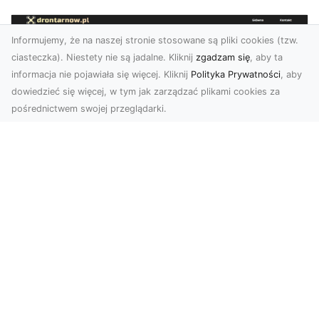
Informujemy, że na naszej stronie stosowane są pliki cookies (tzw.
ciasteczka). Niestety nie są jadalne. Kliknij
zgadzam się
, aby ta
informacja nie pojawiała się więcej. Kliknij
Polityka Prywatności
, aby
dowiedzieć się więcej, w tym jak zarządzać plikami cookies za
pośrednictwem swojej przeglądarki.
Zdjęcia dronem Tarnów – jak
technologia zmienia nasze spojrzenie
na świat
W ostatnich latach fotografia dronowa stała się
jednym z najpopularniejszych narzędzi
wykorzystywa...