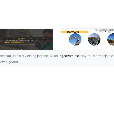
eczka). Niestety nie są jadalne. Kliknij
zgadzam się
, aby ta informacja nie 
rzeglądarki.
Przygotowanie
Terenów pod
U XMar – Zawsze
Inwestycje –
towi, aby Ci Pomóc
Kompleksowe Usług
 Drodze
Ziemne od MA-
TRANS
 XMar – Profesjonalizm
Pewność w Każdej
Dlaczego Przygotowani
uacji Drogowej Każdy