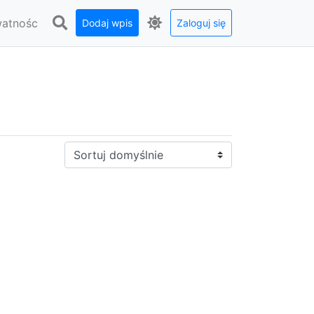
watnośc
Dodaj wpis
Zaloguj się
Sortuj: