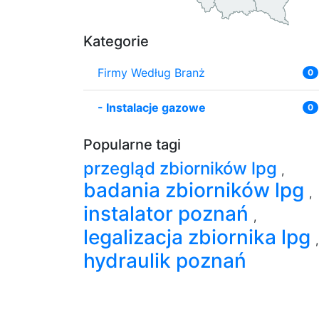
Kategorie
Firmy Według Branż
0
-
Instalacje gazowe
0
Popularne tagi
przegląd zbiorników lpg
,
badania zbiorników lpg
,
instalator poznań
,
legalizacja zbiornika lpg
,
hydraulik poznań