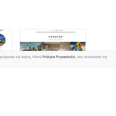
pojawiała się więcej. Kliknij
Polityka Prywatności
, aby dowiedzieć się
Ile rolek tapety trzeba
kupić, by
i
wytapetować pokój?
To pytanie z całą
pewnością zdaje sobie w
e
tej chwili wielu Polaków. Są