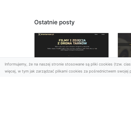
Ostatnie posty
Informujemy, że na naszej stronie stosowane są pliki cookies (tzw. ciast
więcej, w tym jak zarządzać plikami cookies za pośrednictwem swojej p
Zdjęcia dronem
FH
Tarnów – jak
Go
technologia zmienia
na
nasze spojrzenie na
świat
FHU
i 
W ostatnich latach
Syt
fotografia dronowa stała