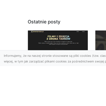
Ostatnie posty
Informujemy, że na naszej stronie stosowane są pliki cookies (tzw. ciast
więcej, w tym jak zarządzać plikami cookies za pośrednictwem swojej p
Zdjęcia dronem
FH
Tarnów – jak
Go
technologia zmienia
na
nasze spojrzenie na
świat
FHU
i 
W ostatnich latach