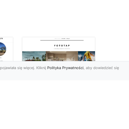
pojawiała się więcej. Kliknij
Polityka Prywatności
, aby dowiedzieć się
Ile rolek tapety trzeba
kupić, by
i
wytapetować pokój?
To pytanie z całą
pewnością zdaje sobie w
e