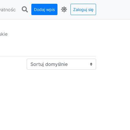
watnośc
Dodaj wpis
Zaloguj się
kie
Sortuj: