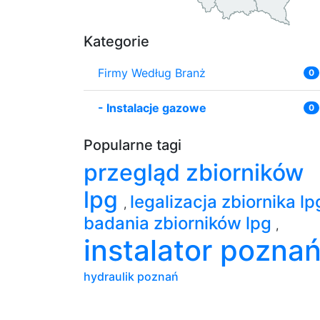
Kategorie
Firmy Według Branż
0
-
Instalacje gazowe
0
Popularne tagi
przegląd zbiorników
lpg
legalizacja zbiornika l
,
badania zbiorników lpg
,
instalator pozna
hydraulik poznań