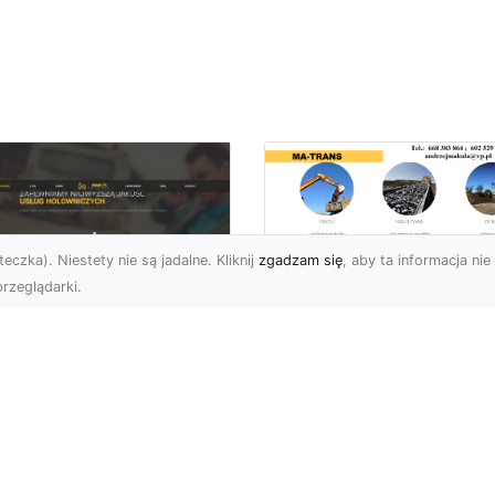
eczka). Niestety nie są jadalne. Kliknij
zgadzam się
, aby ta informacja nie 
rzeglądarki.
Przygotowanie
Terenów pod
U XMar – Zawsze
Inwestycje –
towi, aby Ci Pomóc
Kompleksowe Usług
 Drodze
Ziemne od MA-
TRANS
 XMar – Profesjonalizm
Pewność w Każdej
Dlaczego Przygotowani