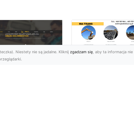
eczka). Niestety nie są jadalne. Kliknij
zgadzam się
, aby ta informacja nie 
rzeglądarki.
Przygotowanie
Terenów pod
U XMar – Zawsze
Inwestycje –
towi, aby Ci Pomóc
Kompleksowe Usług
 Drodze
Ziemne od MA-
TRANS
 XMar – Profesjonalizm
Pewność w Każdej
Dlaczego Przygotowani
uacji Drogowej Każdy
Terenu Jest Kluczowe w
rowca może spotkać się
Inwestycjach Budowlany
.