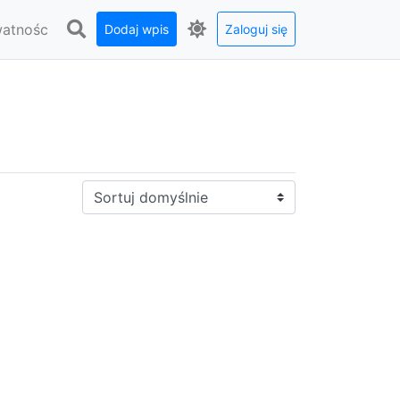
watnośc
Dodaj wpis
Zaloguj się
Sortuj: