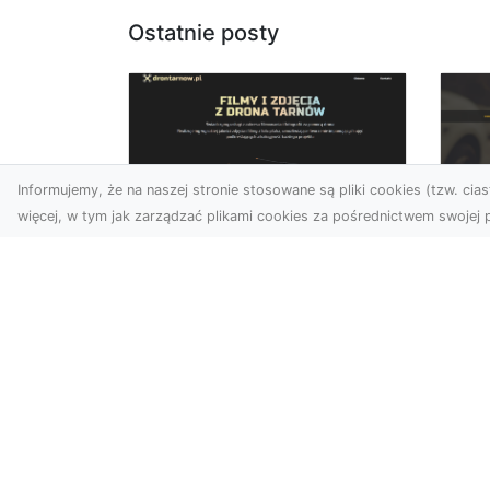
Ostatnie posty
Informujemy, że na naszej stronie stosowane są pliki cookies (tzw. ciast
więcej, w tym jak zarządzać plikami cookies za pośrednictwem swojej p
Zdjęcia dronem
FH
Tarnów – jak
Go
technologia zmienia
na
nasze spojrzenie na
świat
FHU
i 
W ostatnich latach
Syt
fotografia dronowa stała
kie
się jednym z
z ..
najpopularniejszych