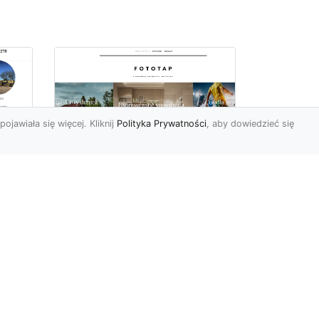
pojawiała się więcej. Kliknij
Polityka Prywatności
, aby dowiedzieć się
Ile rolek tapety trzeba
kupić, by
i
wytapetować pokój?
To pytanie z całą
pewnością zdaje sobie w
e
tej chwili wielu Polaków. Są
to te osoby, które rozejrz...
ch?