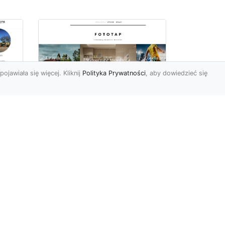
pojawiała się więcej. Kliknij
Polityka Prywatności
, aby dowiedzieć się
Ile rolek tapety trzeba
kupić, by
i
wytapetować pokój?
To pytanie z całą
pewnością zdaje sobie w
e
tej chwili wielu Polaków. Są
to te osoby, które rozejrz...
ch?
od