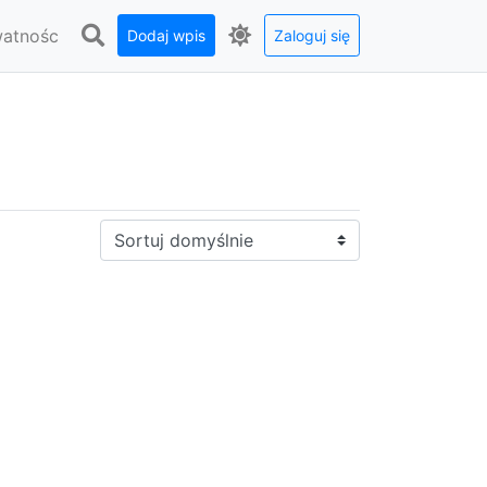
watnośc
Dodaj wpis
Zaloguj się
Sortuj: