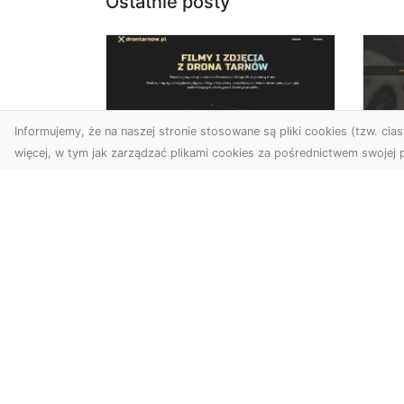
Ostatnie posty
Informujemy, że na naszej stronie stosowane są pliki cookies (tzw. ciast
więcej, w tym jak zarządzać plikami cookies za pośrednictwem swojej p
Zdjęcia dronem
FH
Tarnów – jak
Go
technologia zmienia
na
nasze spojrzenie na
świat
FHU
i 
W ostatnich latach
Syt
fotografia dronowa stała
kie
się jednym z
z ..
najpopularniejszych
narzędzi wykorzystywa...