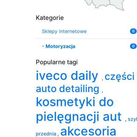
Kategorie
Sklepy internetowe
0
-
Motoryzacja
0
Popularne tagi
iveco daily
części
,
auto detailing
,
kosmetyki do
pielęgnacji aut
,
szy
akcesoria
przednia
,