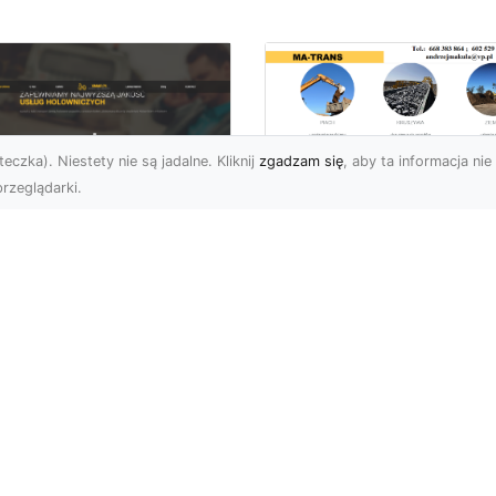
eczka). Niestety nie są jadalne. Kliknij
zgadzam się
, aby ta informacja nie 
rzeglądarki.
Przygotowanie
Terenów pod
U XMar – Zawsze
Inwestycje –
towi, aby Ci Pomóc
Kompleksowe Usług
 Drodze
Ziemne od MA-
TRANS
 XMar – Profesjonalizm
Pewność w Każdej
Dlaczego Przygotowani
uacji Drogowej Każdy
Terenu Jest Kluczowe w
rowca może spotkać się
Inwestycjach Budowlany
.
Przygotowanie terenu p