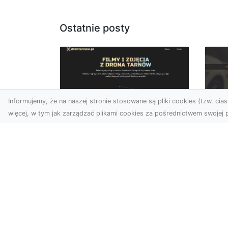
Ostatnie posty
Informujemy, że na naszej stronie stosowane są pliki cookies (tzw. ciast
więcej, w tym jak zarządzać plikami cookies za pośrednictwem swojej p
Zdjęcia dronem
FH
Tarnów – jak
Go
technologia zmienia
na
nasze spojrzenie na
świat
FHU
i 
W ostatnich latach
Syt
fotografia dronowa stała
kie
się jednym z