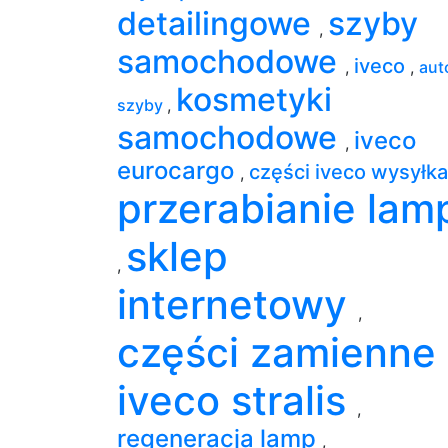
detailingowe
szyby
,
samochodowe
iveco
,
,
aut
kosmetyki
szyby
,
samochodowe
iveco
,
eurocargo
części iveco wysyłk
,
przerabianie lam
sklep
,
internetowy
,
części zamienne
iveco stralis
,
regeneracja lamp
,