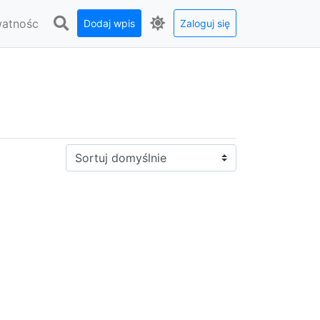
watnośc
Dodaj wpis
Zaloguj się
Sortuj: