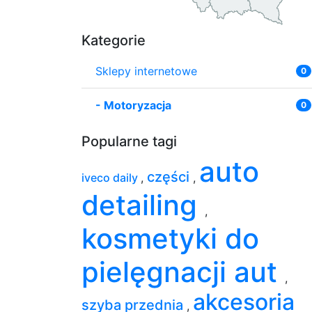
Kategorie
Sklepy internetowe
0
-
Motoryzacja
0
Popularne tagi
auto
części
iveco daily
,
,
detailing
,
kosmetyki do
pielęgnacji aut
,
akcesoria
szyba przednia
,