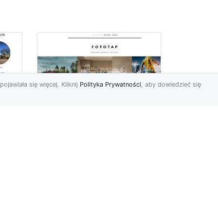
pojawiała się więcej. Kliknij
Polityka Prywatności
, aby dowiedzieć się
Ile rolek tapety trzeba
kupić, by
i
wytapetować pokój?
To pytanie z całą
pewnością zdaje sobie w
e
tej chwili wielu Polaków. Są
to te osoby, które rozejrz...
ch?