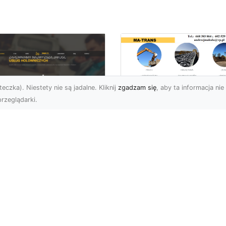
eczka). Niestety nie są jadalne. Kliknij
zgadzam się
, aby ta informacja nie 
rzeglądarki.
Przygotowanie
Terenów pod
U XMar – Zawsze
Inwestycje –
towi, aby Ci Pomóc
Kompleksowe Usług
 Drodze
Ziemne od MA-
TRANS
 XMar – Profesjonalizm
Pewność w Każdej
Dlaczego Przygotowani
uacji Drogowej Każdy
Terenu Jest Kluczowe w
rowca może spotkać się
Inwestycjach Budowlany
.