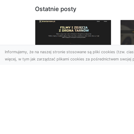
Ostatnie posty
Informujemy, że na naszej stronie stosowane są pliki cookies (tzw. ciast
więcej, w tym jak zarządzać plikami cookies za pośrednictwem swojej p
Zdjęcia dronem
FH
Tarnów – jak
Go
technologia zmienia
na
nasze spojrzenie na
świat
FHU
i 
W ostatnich latach
Syt
fotografia dronowa stała
kie
się jednym z
z ..
najpopularniejszych