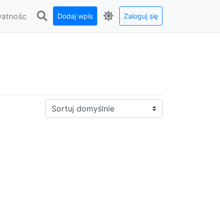
watnośc
Dodaj wpis
Zaloguj się
Sortuj: