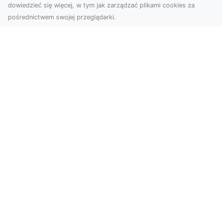
dowiedzieć się więcej, w tym jak zarządzać plikami cookies za
pośrednictwem swojej przeglądarki.
Zdjęcia dronem Tarnów – jak
technologia zmienia nasze spojrzenie
na świat
W ostatnich latach fotografia dronowa stała się
jednym z najpopularniejszych narzędzi
wykorzystywa...