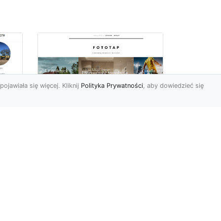
pojawiała się więcej. Kliknij
Polityka Prywatności
, aby dowiedzieć się
Ile rolek tapety trzeba
kupić, by
i
wytapetować pokój?
To pytanie z całą
pewnością zdaje sobie w
e
tej chwili wielu Polaków. Są
to te osoby, które rozejrz...
ch?