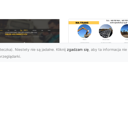
eczka). Niestety nie są jadalne. Kliknij
zgadzam się
, aby ta informacja nie 
rzeglądarki.
Przygotowanie
Terenów pod
U XMar – Zawsze
Inwestycje –
towi, aby Ci Pomóc
Kompleksowe Usług
 Drodze
Ziemne od MA-
TRANS
 XMar – Profesjonalizm
Pewność w Każdej
Dlaczego Przygotowani
uacji Drogowej Każdy
Terenu Jest Kluczowe w
rowca może spotkać się
Inwestycjach Budowlany
.