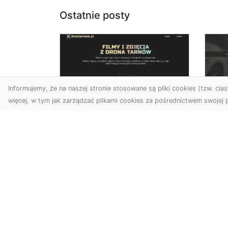
Ostatnie posty
Informujemy, że na naszej stronie stosowane są pliki cookies (tzw. ciast
więcej, w tym jak zarządzać plikami cookies za pośrednictwem swojej p
Zdjęcia dronem
FH
Tarnów – jak
Go
technologia zmienia
na
nasze spojrzenie na
świat
FHU
i 
W ostatnich latach
Syt
fotografia dronowa stała
kie
się jednym z
z ..
najpopularniejszych