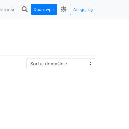
watnośc
Dodaj wpis
Zaloguj się
Sortuj: