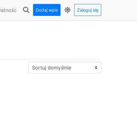
watnośc
Dodaj wpis
Zaloguj się
Sortuj: