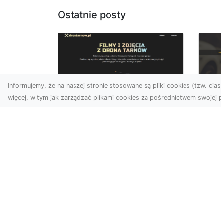
Ostatnie posty
Informujemy, że na naszej stronie stosowane są pliki cookies (tzw. ciast
więcej, w tym jak zarządzać plikami cookies za pośrednictwem swojej p
Zdjęcia dronem
FH
Tarnów – jak
Go
technologia zmienia
na
nasze spojrzenie na
świat
FHU
i 
W ostatnich latach
Syt
fotografia dronowa stała
kie
się jednym z
z ..
najpopularniejszych