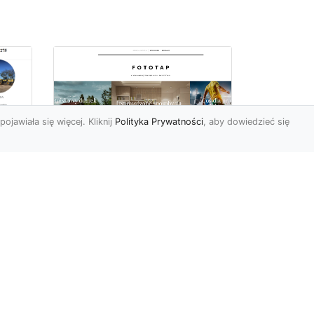
pojawiała się więcej. Kliknij
Polityka Prywatności
, aby dowiedzieć się
Ile rolek tapety trzeba
kupić, by
i
wytapetować pokój?
To pytanie z całą
pewnością zdaje sobie w
e
tej chwili wielu Polaków. Są
to te osoby, które rozejrz...
ch?