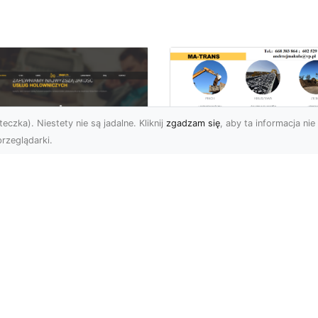
eczka). Niestety nie są jadalne. Kliknij
zgadzam się
, aby ta informacja nie 
rzeglądarki.
Przygotowanie
Terenów pod
U XMar – Zawsze
Inwestycje –
towi, aby Ci Pomóc
Kompleksowe Usług
 Drodze
Ziemne od MA-
TRANS
 XMar – Profesjonalizm
Pewność w Każdej
Dlaczego Przygotowani
uacji Drogowej Każdy
Terenu Jest Kluczowe w
rowca może spotkać się
Inwestycjach Budowlany
.