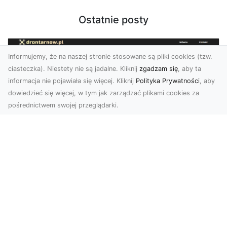
Ostatnie posty
Informujemy, że na naszej stronie stosowane są pliki cookies (tzw.
ciasteczka). Niestety nie są jadalne. Kliknij
zgadzam się
, aby ta
informacja nie pojawiała się więcej. Kliknij
Polityka Prywatności
, aby
dowiedzieć się więcej, w tym jak zarządzać plikami cookies za
pośrednictwem swojej przeglądarki.
Zdjęcia dronem Tarnów – jak
technologia zmienia nasze spojrzenie
na świat
W ostatnich latach fotografia dronowa stała się
jednym z najpopularniejszych narzędzi