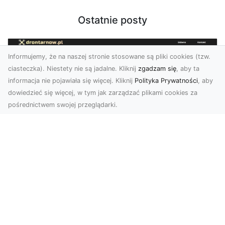
Ostatnie posty
Informujemy, że na naszej stronie stosowane są pliki cookies (tzw.
ciasteczka). Niestety nie są jadalne. Kliknij
zgadzam się
, aby ta
informacja nie pojawiała się więcej. Kliknij
Polityka Prywatności
, aby
dowiedzieć się więcej, w tym jak zarządzać plikami cookies za
pośrednictwem swojej przeglądarki.
Zdjęcia dronem Tarnów – jak
technologia zmienia nasze spojrzenie
na świat
W ostatnich latach fotografia dronowa stała się
jednym z najpopularniejszych narzędzi