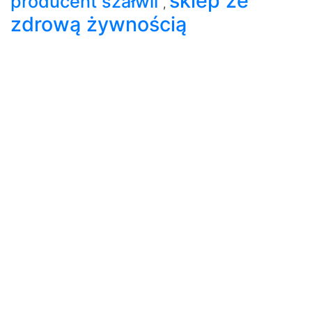
sklep ze
producent szałwii
,
zdrową żywnością