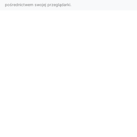
pośrednictwem swojej przeglądarki.
Zdjęcia dronem Tarnów – jak
technologia zmienia nasze spojrzenie
na świat
W ostatnich latach fotografia dronowa stała się
jednym z najpopularniejszych narzędzi
wykorzystywa...