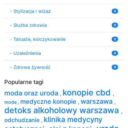
-
Stylizacja i wizaż
0
-
Służba zdrowia
0
-
Tatuaże, kolczykowanie
0
-
Uzależnienia
0
-
Zdrowa żywność
0
Popularne tagi
konopie cbd
moda oraz uroda
,
,
warszawa
medyczne konopie
moda
,
,
,
detoks alkoholowy warszawa
,
klinika medycyny
odchudzanie
,