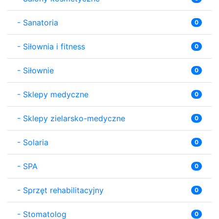
-
Sanatoria
0
-
Siłownia i fitness
0
-
Siłownie
0
-
Sklepy medyczne
0
-
Sklepy zielarsko-medyczne
0
-
Solaria
0
-
SPA
0
-
Sprzęt rehabilitacyjny
0
-
Stomatolog
0