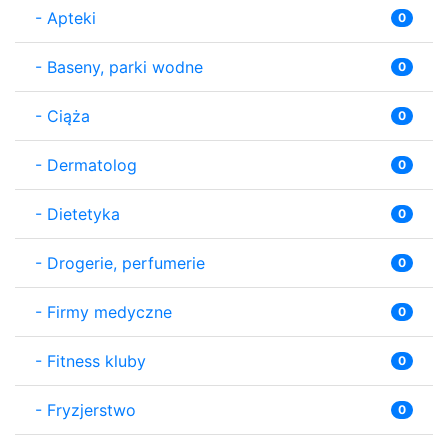
-
Apteki
0
-
Baseny, parki wodne
0
-
Ciąża
0
-
Dermatolog
0
-
Dietetyka
0
-
Drogerie, perfumerie
0
-
Firmy medyczne
0
-
Fitness kluby
0
-
Fryzjerstwo
0