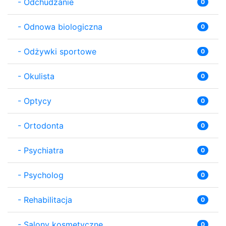
-
Odchudzanie
0
-
Odnowa biologiczna
0
-
Odżywki sportowe
0
-
Okulista
0
-
Optycy
0
-
Ortodonta
0
-
Psychiatra
0
-
Psycholog
0
-
Rehabilitacja
0
-
Salony kosmetyczne
0