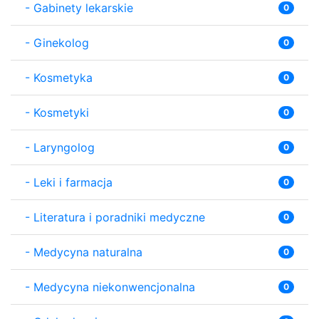
-
Gabinety lekarskie
0
-
Ginekolog
0
-
Kosmetyka
0
-
Kosmetyki
0
-
Laryngolog
0
-
Leki i farmacja
0
-
Literatura i poradniki medyczne
0
-
Medycyna naturalna
0
-
Medycyna niekonwencjonalna
0