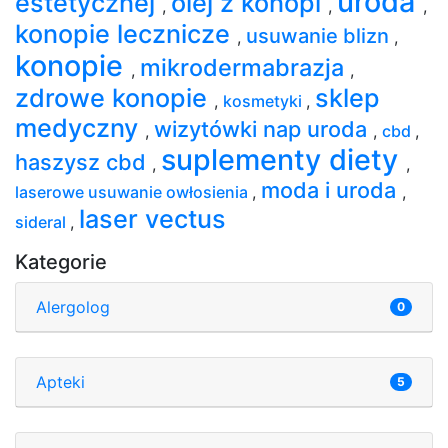
uroda
estetycznej
olej z konopi
,
,
,
konopie lecznicze
usuwanie blizn
,
,
konopie
mikrodermabrazja
,
,
zdrowe konopie
sklep
,
kosmetyki
,
medyczny
wizytówki nap uroda
,
,
cbd
,
suplementy diety
haszysz cbd
,
,
moda i uroda
laserowe usuwanie owłosienia
,
,
laser vectus
sideral
,
Kategorie
Alergolog
0
Apteki
5