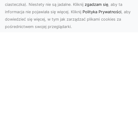
ciasteczka). Niestety nie są jadalne. Kliknij
zgadzam się
, aby ta
informacja nie pojawiała się więcej. Kliknij
Polityka Prywatności
, aby
dowiedzieć się więcej, w tym jak zarządzać plikami cookies za
pośrednictwem swojej przeglądarki.
Zdjęcia dronem Tarnów – jak
technologia zmienia nasze spojrzenie
na świat
W ostatnich latach fotografia dronowa stała się
jednym z najpopularniejszych narzędzi
wykorzystywa...